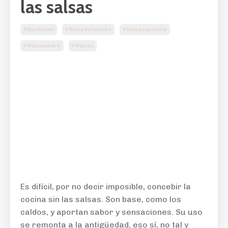
las salsas
#bechamel
#salsadetomate
#salsaespañola
#salsamadre
#salsas
Es difícil, por no decir imposible, concebir la
cocina sin las salsas. Son base, como los
caldos, y aportan sabor y sensaciones. Su uso
se remonta a la antigüedad, eso sí, no tal y